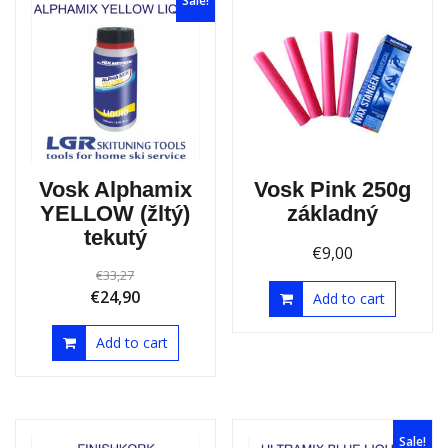
Sale!
Vosk Alphamix
Vosk Pink 250g
YELLOW (žltý)
základný
tekutý
€
9,00
€
33,27
€
24,90
Add to cart
Add to cart
Sale!