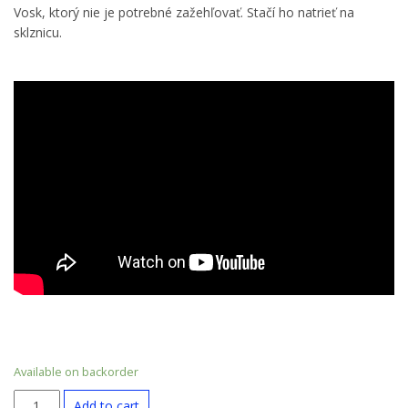
Vosk, ktorý nie je potrebné zažehľovať. Stačí ho natrieť na
sklznicu.
Available on backorder
Vosk
Add to cart