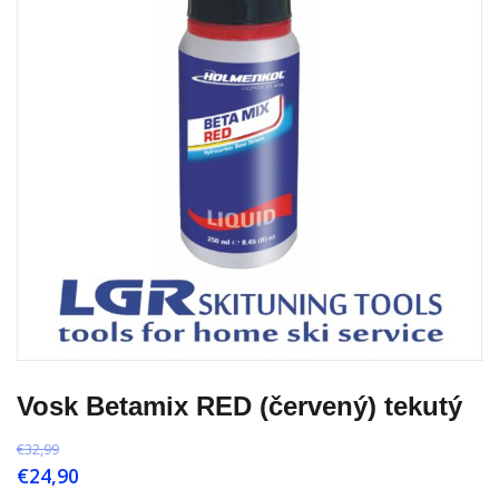
Vosk Betamix RED (červený) tekutý
€
32,99
€
24,90