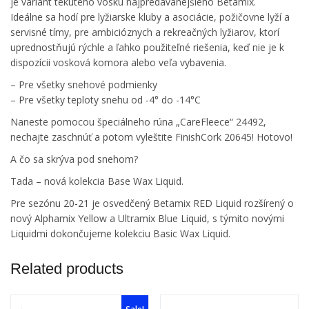
je variant tekutého vosku najpredávanejšieho Betamix.
Ideálne sa hodí pre lyžiarske kluby a asociácie, požičovne lyží a
servisné tímy, pre ambicióznych a rekreačných lyžiarov, ktorí
uprednostňujú rýchle a ľahko použiteľné riešenia, keď nie je k
dispozícii vosková komora alebo veľa vybavenia.
– Pre všetky snehové podmienky
– Pre všetky teploty snehu od -4° do -14°C
Naneste pomocou špeciálneho rúna „CareFleece“ 24492,
nechajte zaschnúť a potom vyleštite FinishCork 20645! Hotovo!
A čo sa skrýva pod snehom?
Tada – nová kolekcia Base Wax Liquid.
Pre sezónu 20-21 je osvedčený Betamix RED Liquid rozšírený o
nový Alphamix Yellow a Ultramix Blue Liquid, s týmito novými
Liquidmi dokončujeme kolekciu Basic Wax Liquid.
Related products