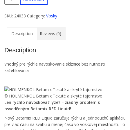
Betamix
RED
SKU:
24033
Category:
Vosky
(červený)
tekutý
quantity
Description
Reviews (0)
Description
Vhodný pre rýchle navoskovanie sklznice bez nutnosti
zažehlovania.
© HOLMENKOL Betamix Tekuté a skryté tajomstvo
Len rýchlo navoskovať lyže? – žiadny problém s
osvedčeným Betamix RED Liquid!
Nový Betamix RED Liquid zaručuje rýchlu a jednoduchú aplikáciu
pre viac času na svahu a menej času vo voskovej miestnosti. To