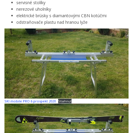
lyží na vysokej úrovni.
servisné stolíky
nerezové uholníky
elektrické brúsky s diamantovými CBN kotúčmi
odstraňovače plastu nad hranou lyže
SKI mobile PRO 6 prospekt 2020
Stiahnuť