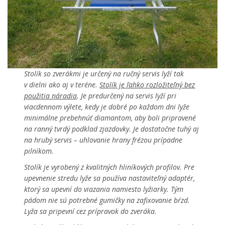
Stolík so zverákmi je určený na ručný servis lyží tak
v dielni ako aj v teréne.
Stolík je ľahko rozložiteľný bez
použitia náradia
. Je predurčený na servis lyží pri
viacdennom výlete, kedy je dobré po každom dni lyže
minimálne prebehnúť diamantom, aby boli pripravené
na ranný tvrdý podklad zjazdovky. Je dostatočne tuhý aj
na hrubý servis – uhlovanie hrany frézou prípadne
pilníkom.
Stolík je vyrobený z kvalitných hliníkových profilov. Pre
upevnenie stredu lyže sa používa nastaviteľný adaptér,
ktorý sa upevní do viazania namiesto lyžiarky. Tým
pádom nie sú potrebné gumičky na zafixovanie bŕzd.