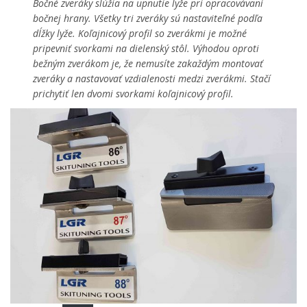
Lyža sa pripevní cez prípravok do zveráka.
Bočné zveráky slúžia na upnutie lyže pri opracovávaní
bočnej hrany. Všetky tri zveráky sú nastaviteľné podľa
dĺžky lyže. Koľajnicový profil so zverákmi je možné
pripevniť svorkami na dielenský stôl. Výhodou oproti
bežným zverákom je, že nemusíte zakaždým montovať
zveráky a nastavovať vzdialenosti medzi zverákmi. Stačí
prichytiť len dvomi svorkami koľajnicový profil.