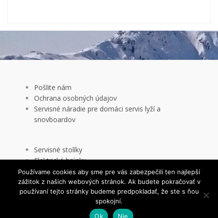
Pošlite nám
Ochrana osobných údajov
Servisné náradie pre domáci servis lyží a
snovboardov
Servisné stolíky
Používame cookies aby sme pre vás zabezpečili ten najlepší
Elektrické brúsky
zážitok z našich webových stránok. Ak budete pokračovať v
Uholníky a uhlovače
This website uses cookies to improve your experience. We'll
používaní tejto stránky budeme predpokladať, že ste s ňou
Skialp produkty
assume you're ok with this, but you can opt-out if you wish.
spokojní.
Cookie settings
ACCEPT
Ok
Nie