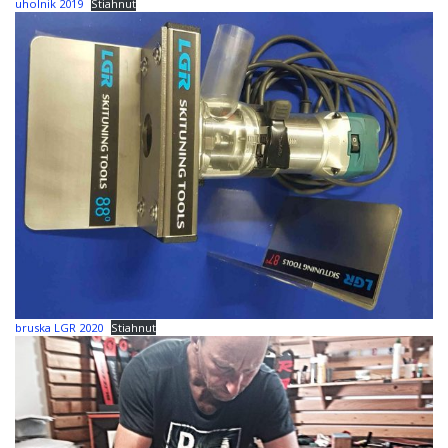
uholnik 2019
Stiahnuť
bruska LGR 2020
Stiahnuť