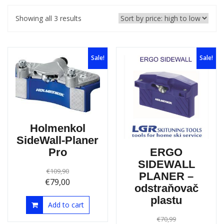
Showing all 3 results
Sale!
Sale!
Holmenkol
SideWall-Planer
Pro
ERGO
SIDEWALL
€
109,90
PLANER –
€
79,00
odstraňovač
plastu
Add to cart
€
70,99