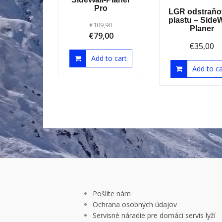
Pro
LGR odstraňo
plastu – SideW
€
109,90
Planer
€
79,00
€
35,00
Add to cart
Add to ca
Pošlite nám
Ochrana osobných údajov
Servisné náradie pre domáci servis lyží