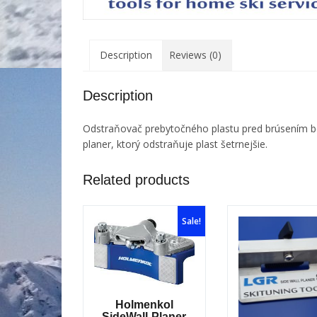
Description
Reviews (0)
Description
Odstraňovač prebytočného plastu pred brúsením bo
planer, ktorý odstraňuje plast šetrnejšie.
Related products
Sale!
Holmenkol
SideWall-Planer