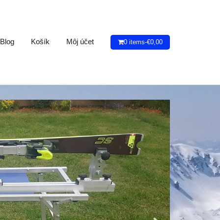
Blog
Košík
Môj účet
0 items-
€
0,00