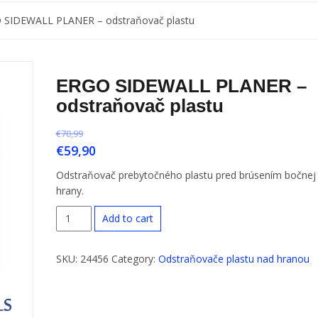
 SIDEWALL PLANER – odstraňovač plastu
ERGO SIDEWALL PLANER –
odstraňovač plastu
€
70,99
€
59,90
Odstraňovač prebytočného plastu pred brúsením bočnej
hrany.
ERGO
Add to cart
SIDEWALL
PLANER
SKU:
24456
Category:
Odstraňovače plastu nad hranou
-
odstraňovač
plastu
quantity