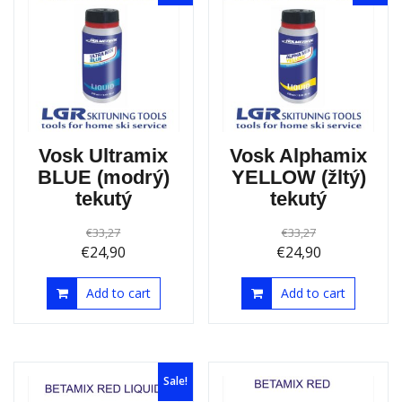
Vosk Ultramix
Vosk Alphamix
BLUE (modrý)
YELLOW (žltý)
tekutý
tekutý
€
33,27
€
33,27
€
24,90
€
24,90
Add to cart
Add to cart
Sale!