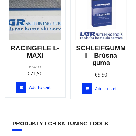
Sale!
RACINGFILE L-
SCHLEIFGUMM
MAXI
I – Brúsna
guma
€
24,99
€
21,90
€
9,90
Add to cart
Add to cart