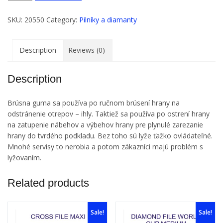
SCHLEIFGUMMI
Add to cart
-
Brúsna
SKU:
20550
Category:
Pilníky a diamanty
guma
quantity
Description
Reviews (0)
Description
Brúsna guma sa používa po ručnom brúsení hrany na
odstránenie otrepov – ihly. Taktiež sa používa po ostrení hrany
na zatupenie nábehov a výbehov hrany pre plynulé zarezanie
hrany do tvrdého podkladu. Bez toho sú lyže ťažko ovládateľné.
Mnohé servisy to nerobia a potom zákazníci majú problém s
lyžovaním.
Related products