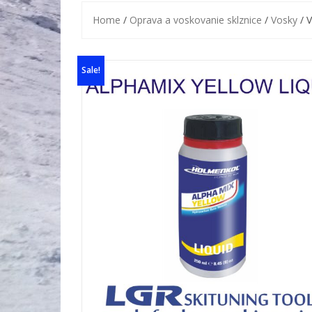
Home
/
Oprava a voskovanie sklznice
/
Vosky
/ V
Sale!