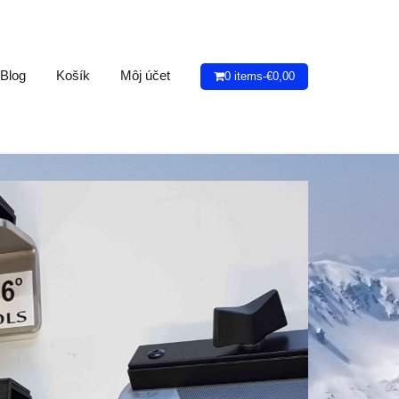
Blog
Košík
Môj účet
0 items-
€
0,00