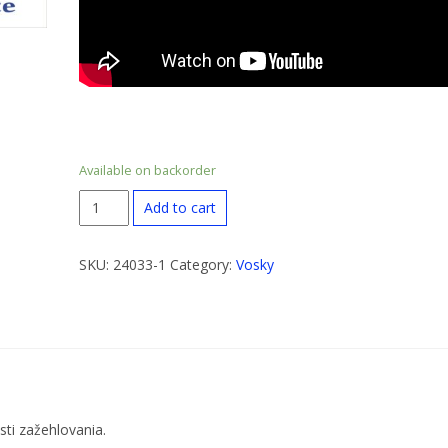
Available on backorder
Vosk
Add to cart
Alphamix
YELLOW
SKU:
24033-1
Category:
Vosky
(žltý)
tekutý
quantity
sti zažehlovania.