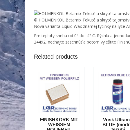
© HOLMENKOL Betamix Tekuté a skryté tajomstv
Nová varianta Liquid Wax známej tyčinky na lyže 
Pre teploty snehu od 0° do -4° C. Rýchla a jednod
24492, nechajte zaschnúť a potom vyleštite Finish
Related products
FINISHKORK MIT
Vosk Ultram
WEISSEM
BLUE (modr
POLIERFIL
tekutý