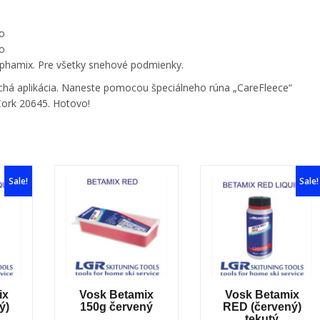
o
Alphamix. Pre všetky snehové podmienky.
uchá aplikácia. Naneste pomocou špeciálneho rúna „CareFleece“
Cork 20645. Hotovo!
Sale!
Sale!
ix
Vosk Betamix
Vosk Betamix
ý)
150g červený
RED (červený)
tekutý