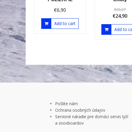
€
6,90
€
33,27
€
24,90
Add to cart
Add to ca
Pošlite nám
Ochrana osobných údajov
Servisné náradie pre domáci servis lyží
a snovboardov