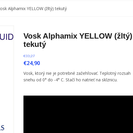
osk Alphamix YELLOW (žltý) tekutý
Vosk Alphamix YELLOW (žltý)
tekutý
€
33,27
€
24,90
Vosk, ktorý nie je potrebné zažehľovať. Teplotný rozsah
snehu od 0° do -4° C. Stačí ho natrieť na sklznicu.