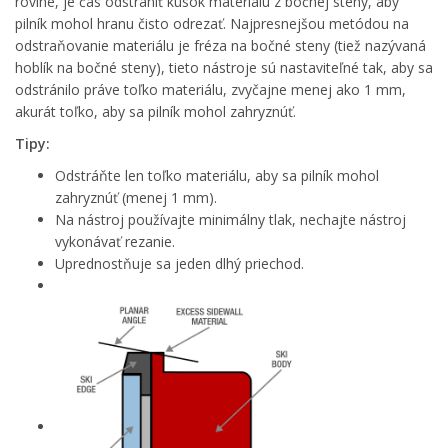
rovine, je čas odstrániť kúsok materiálu z bočnej steny, aby
pilník mohol hranu čisto odrezať. Najpresnejšou metódou na
odstraňovanie materiálu je fréza na bočné steny (tiež nazývaná
hoblík na bočné steny), tieto nástroje sú nastaviteľné tak, aby sa
odstránilo práve toľko materiálu, zvyčajne menej ako 1 mm,
akurát toľko, aby sa pilník mohol zahryznúť.
Tipy:
Odstráňte len toľko materiálu, aby sa pilník mohol
zahryznúť (menej 1 mm).
Na nástroj používajte minimálny tlak, nechajte nástroj
vykonávať rezanie.
Uprednostňuje sa jeden dlhý priechod.