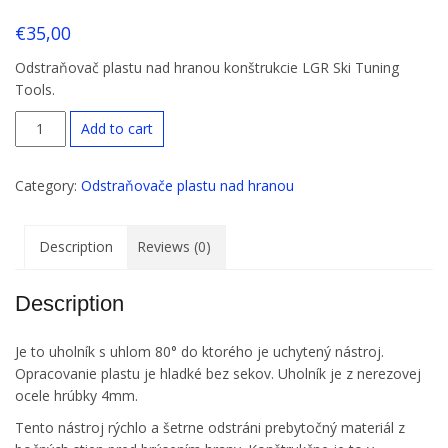
-Planer
€
35,00
Odstraňovač plastu nad hranou konštrukcie LGR Ski Tuning
Tools.
LGR
Add to cart
odstraňovač
plastu
Category:
Odstraňovače plastu nad hranou
-
SideWall-
Planer
Description
Reviews (0)
quantity
Description
Je to uholník s uhlom 80° do ktorého je uchytený nástroj.
Opracovanie plastu je hladké bez sekov. Uholník je z nerezovej
ocele hrúbky 4mm.
Tento nástroj rýchlo a šetrne odstráni prebytočný materiál z