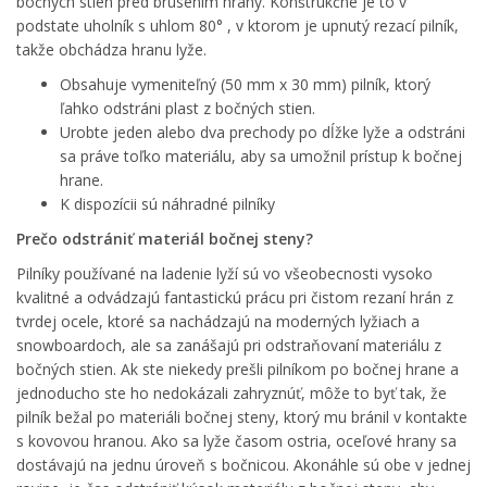
bočných stien pred brúsením hrany. Konštrukčne je to v
podstate uholník s uhlom 80° , v ktorom je upnutý rezací pilník,
takže obchádza hranu lyže.
Obsahuje vymeniteľný (50 mm x 30 mm) pilník, ktorý
ľahko odstráni plast z bočných stien.
Urobte jeden alebo dva prechody po dĺžke lyže a odstráni
sa práve toľko materiálu, aby sa umožnil prístup k bočnej
hrane.
K dispozícii sú náhradné pilníky
Prečo odstrániť materiál bočnej steny?
Pilníky používané na ladenie lyží sú vo všeobecnosti vysoko
kvalitné a odvádzajú fantastickú prácu pri čistom rezaní hrán z
tvrdej ocele, ktoré sa nachádzajú na moderných lyžiach a
snowboardoch, ale sa zanášajú pri odstraňovaní materiálu z
bočných stien. Ak ste niekedy prešli pilníkom po bočnej hrane a
jednoducho ste ho nedokázali zahryznúť, môže to byť tak, že
pilník bežal po materiáli bočnej steny, ktorý mu bránil v kontakte
s kovovou hranou. Ako sa lyže časom ostria, oceľové hrany sa
dostávajú na jednu úroveň s bočnicou. Akonáhle sú obe v jednej