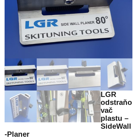
LGR
odstraňo
vač
plastu –
SideWall