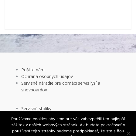
Pošlite nám
Ochrana osobných údajov
Servisné náradie pre domáci servis lyží a
snovboardov
Servisné stolíky
Používame cookies aby sme pre vás zabezpečili ten najlepší
Elektrické brúsky
zážitok z našich webových stránok. Ak budete pokračovať v
Uholníky a uhlovače
This website uses cookies to improve your experience. We'll
používaní tejto stránky budeme predpokladať, že ste s ňou
Skialp produkty
assume you're ok with this, but you can opt-out if you wish.