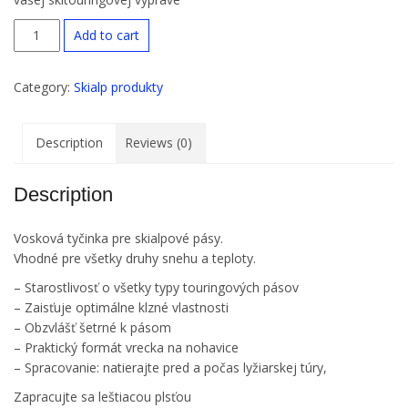
Vosk na stúpacie pásy, ktorý by nemal chýbať vo výbave pri
vašej skitouringovej výprave
Ski
Add to cart
Tour
Wax
Category:
Skialp produkty
Stick
quantity
Description
Reviews (0)
Description
Vosková tyčinka pre skialpové pásy.
Vhodné pre všetky druhy snehu a teploty.
– Starostlivosť o všetky typy touringových pásov
– Zaisťuje optimálne klzné vlastnosti
– Obzvlášť šetrné k pásom
– Praktický formát vrecka na nohavice
– Spracovanie: natierajte pred a počas lyžiarskej túry,