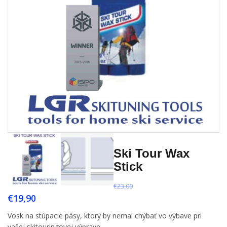
Ski Tour Wax
Stick
€
23,00
€
19,90