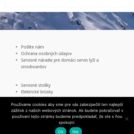
Pošlite nám
Ochrana osobných údajov
Servisné náradie pre domáci servis lyží a
snovboardov
Servisné stolíky
Elektrické brúsky
Uholníky a uhlovače
Používame cookies aby sme pre vás zabezpečili ten najlepší
Skialp produkty
zážitok z našich webových stránok. Ak budete pokračovať v
This website uses cookies to improve your experience. We'll
používaní tejto stránky budeme predpokladať, že ste s ňou
assume you're ok with this, but you can opt-out if you wish.
spokojní.
Cookie settings
ACCEPT
Ok
Nie
Proudly powered by WordPress
|
Theme:
TheShop
by aThemes.